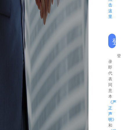
击
这
里
登录
登
录
即
代
表
同
意
本
《严
正
声
明》
和