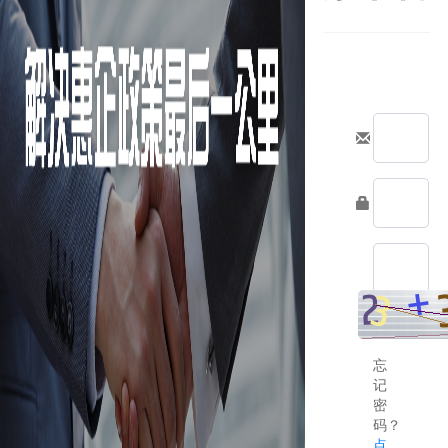
忘
记
密
码？
点