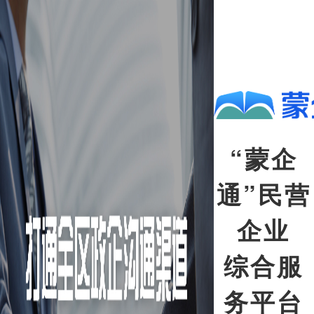
“蒙企
通”民营
企业
综合服
务平台